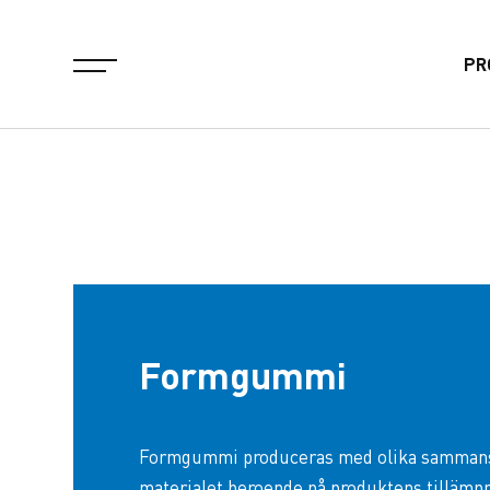
PR
Formgummi
Formgummi produceras med olika sammansä
materialet beroende på produktens tillämpn