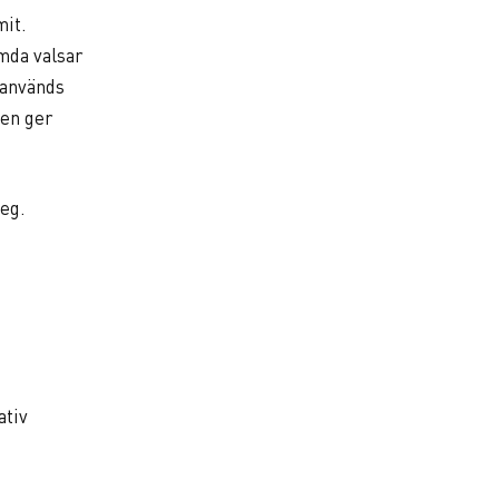
mit.
mda valsar
 används
Den ger
teg.
ativ