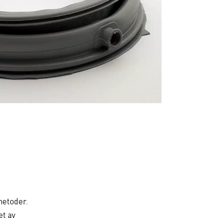
metoder.
et av