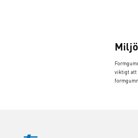
Milj
Formgummi
viktigt at
formgumm