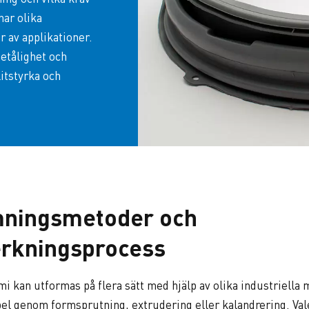
har olika
 av applikationer.
metålighet och
itstyrka och
ningsmetoder och
verkningsprocess
kan utformas på flera sätt med hjälp av olika industriella 
el genom formsprutning, extrudering eller kalandrering. Val