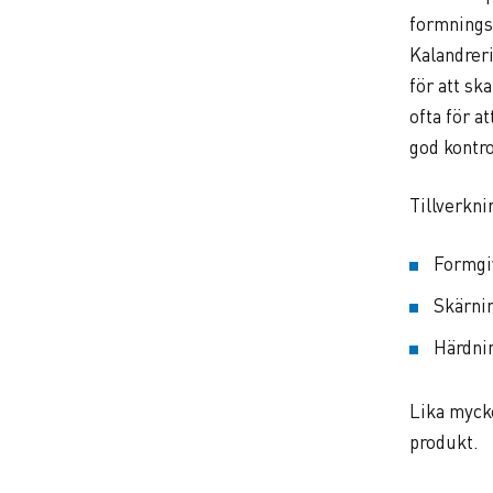
formnings
Kalandrer
för att sk
ofta för a
god kontro
Tillverkni
Formgi
Skärni
Härdni
Lika mycke
produkt.