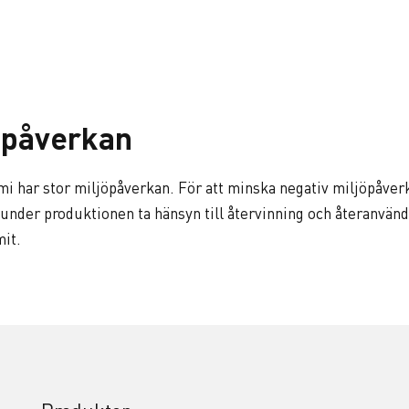
öpåverkan
 har stor miljöpåverkan. För att minska negativ miljöpåverk
t under produktionen ta hänsyn till återvinning och återanvän
it.