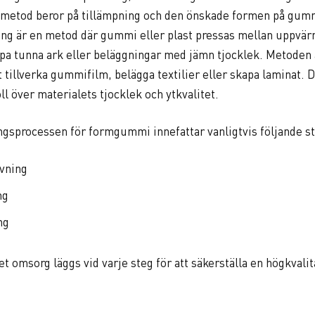
metod beror på tillämpning och den önskade formen på gum
ing är en metod där gummi eller plast pressas mellan uppvär
apa tunna ark eller beläggningar med jämn tjocklek. Metoden
tt tillverka gummifilm, belägga textilier eller skapa laminat. 
ll över materialets tjocklek och ytkvalitet.
ngsprocessen för formgummi innefattar vanligtvis följande s
vning
ng
ng
t omsorg läggs vid varje steg för att säkerställa en högkvalit