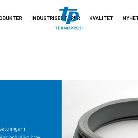
ODUKTER
INDUSTRISEKTORER
KVALITET
NYHE
ttningar i
ing och vilka krav