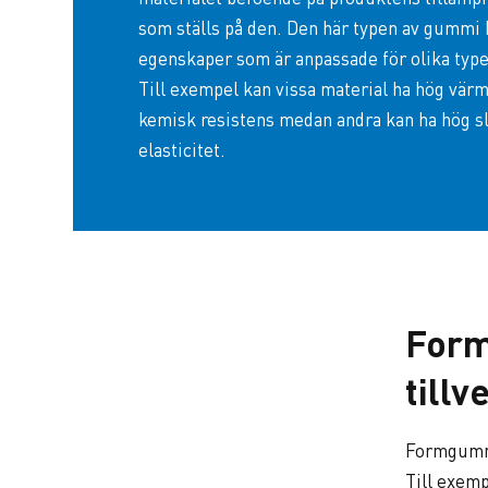
som ställs på den. Den här typen av gummi 
egenskaper som är anpassade för olika typer
Till exempel kan vissa material ha hög vär
kemisk resistens medan andra kan ha hög sl
elasticitet.
Form
till
Formgummi 
Till exemp